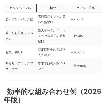
キャンペーン名
概要
ポイント倍率
高額商品やまとめ買
超ポイントバック祭
＋2〜5倍
いで倍率UP
楽天イーグルス・ヴ
勝ったら倍キャンペ
ィッセル神戸の勝利
＋1〜3倍
ーン
翌日
特定期間中の連続購
お買い物リレー
＋最大5倍
入で加算
初売り・ブラックフ
年末年始の大型イベ
＋最大10倍
ライデー
ント
効率的な組み合わせ例（2025
年版）