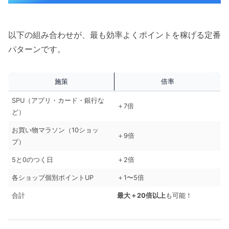
以下の組み合わせが、最も効率よくポイントを稼げる定番
パターンです。
施策
倍率
SPU（アプリ・カード・銀行な
＋7倍
ど）
お買い物マラソン（10ショッ
＋9倍
プ）
5と0のつく日
＋2倍
各ショップ個別ポイントUP
＋1〜5倍
合計
最大＋20倍以上
も可能！