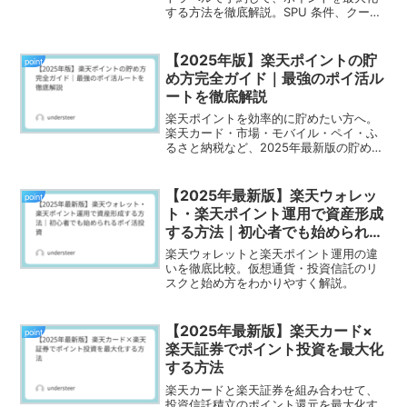
する方法を徹底解説。SPU 条件、クーポ
ン活用術、他サービス比較も網羅！
【2025年版】楽天ポイントの貯
point
め方完全ガイド｜最強のポイ活ル
ートを徹底解説
楽天ポイントを効率的に貯めたい方へ。
楽天カード・市場・モバイル・ペイ・ふ
るさと納税など、2025年最新版の貯め方
を完全ガイド！
【2025年最新版】楽天ウォレッ
point
ト・楽天ポイント運用で資産形成
する方法｜初心者でも始められる
ポイ活投資
楽天ウォレットと楽天ポイント運用の違
いを徹底比較。仮想通貨・投資信託のリ
スクと始め方をわかりやすく解説。
【2025年最新版】楽天カード×
point
楽天証券でポイント投資を最大化
する方法
楽天カードと楽天証券を組み合わせて、
投資信託積立のポイント還元を最大化す