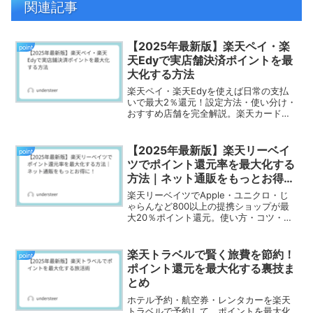
関連記事
【2025年最新版】楽天ペイ・楽
point
天Edyで実店舗決済ポイントを最
大化する方法
楽天ペイ・楽天Edyを使えば日常の支払
いで最大2％還元！設定方法・使い分け・
おすすめ店舗を完全解説。楽天カード連
携も紹介。
【2025年最新版】楽天リーベイ
point
ツでポイント還元率を最大化する
方法｜ネット通販をもっとお得
に！
楽天リーベイツでApple・ユニクロ・じ
ゃらんなど800以上の提携ショップが最
大20％ポイント還元。使い方・コツ・注
意点を完全ガイド。
楽天トラベルで賢く旅費を節約！
point
ポイント還元を最大化する裏技ま
とめ
ホテル予約・航空券・レンタカーを楽天
トラベルで予約して、ポイントを最大化