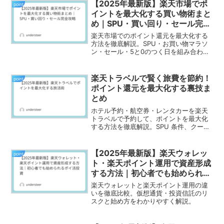
【2025年最新版】楽天市場でポ
point
イントを最大化する買い物術まと
め｜SPU・買い回り・セール完全
攻略
楽天市場でのポイント還元を最大化する
方法を徹底解説。SPU・お買い物マラソ
ン・セール・5と0のつく日を組み合わせ
て、最大45倍の還元を実現する2025年最
新版の買い物術まとめ。
楽天トラベルで賢く旅費を節約！
point
ポイント還元を最大化する裏技ま
とめ
ホテル予約・航空券・レンタカーを楽天
トラベルで予約して、ポイントを最大化
する方法を徹底解説。SPU 条件、クーポ
ン活用術、他サービス比較も網羅！
【2025年最新版】楽天ウォレッ
point
ト・楽天ポイント運用で資産形成
する方法｜初心者でも始められる
ポイ活投資
楽天ウォレットと楽天ポイント運用の違
いを徹底比較。仮想通貨・投資信託のリ
スクと始め方をわかりやすく解説。