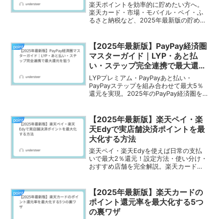
楽天ポイントを効率的に貯めたい方へ。
楽天カード・市場・モバイル・ペイ・ふ
るさと納税など、2025年最新版の貯め方
を完全ガイド！
【2025年最新版】PayPay経済圏
point
マスターガイド｜LYP・あと払
い・ステップ完全連携で最大還元
を狙う
LYPプレミアム・PayPayあと払い・
PayPayステップを組み合わせて最大5％
還元を実現。2025年のPayPay経済圏を
完全図解で解説。
【2025年最新版】楽天ペイ・楽
point
天Edyで実店舗決済ポイントを最
大化する方法
楽天ペイ・楽天Edyを使えば日常の支払
いで最大2％還元！設定方法・使い分け・
おすすめ店舗を完全解説。楽天カード連
携も紹介。
【2025年最新版】楽天カードの
point
ポイント還元率を最大化する5つ
の裏ワザ