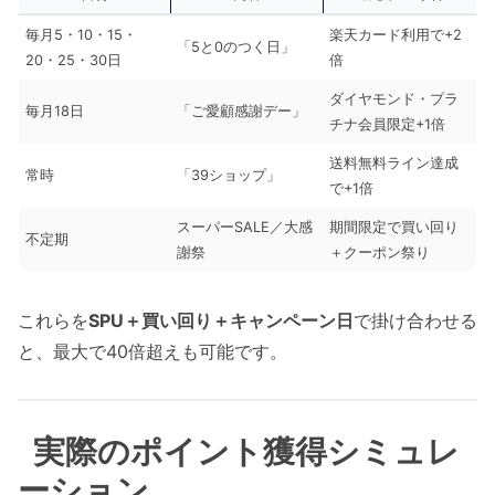
毎月5・10・15・
楽天カード利用で+2
「5と0のつく日」
20・25・30日
倍
ダイヤモンド・プラ
毎月18日
「ご愛顧感謝デー」
チナ会員限定+1倍
送料無料ライン達成
常時
「39ショップ」
で+1倍
スーパーSALE／大感
期間限定で買い回り
不定期
謝祭
＋クーポン祭り
これらを
SPU＋買い回り＋キャンペーン日
で掛け合わせる
と、最大で40倍超えも可能です。
実際のポイント獲得シミュレ
ーション