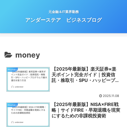
元金融＆IT業界勤務
アンダーステア ビジネスブログ
money
【2025年最新版】楽天証券×楽
money
天ポイント完全ガイド｜投資信
託・株取引・SPU・ハッピープロ
グラムで最⼤還元を狙う方法
2025.11.08
【2025年最新版】NISA×FIRE戦
money
略｜サイドFIRE・早期退職を現実
にするための非課税投資術