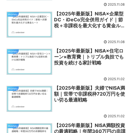
2025.11.08
【2025年最新版】NISA×企業型
money
DC・iDeCo完全併用ガイド｜節
税＋非課税を最大化する黄金ルー
ト
2025.11.08
【2025年最新版】NISA×住宅ロ
money
ーン×教育費｜トリプル負担でも
投資を続ける家計戦略
2025.11.02
【2025年最新版】夫婦でNISA満
money
額｜世帯で非課税枠720万円を使
い切る最適戦略
2025.11.02
【2025年最新版】NISA満額投資
money
の最適戦略｜年間360万円の非課