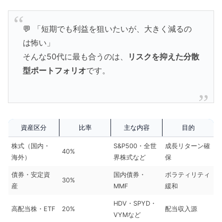
💬 「短期でも利益を狙いたいが、大きく減るの
は怖い」
そんな50代に最も合うのは、
リスクを抑えた分散
型ポートフォリオ
です。
資産区分
比率
主な内容
目的
株式（国内・
S&P500・全世
成長リターン確
40%
海外）
界株式など
保
債券・安定資
国内債券・
ボラティリティ
30%
産
MMF
緩和
HDV・SPYD・
高配当株・ETF
20%
配当収入源
VYMなど