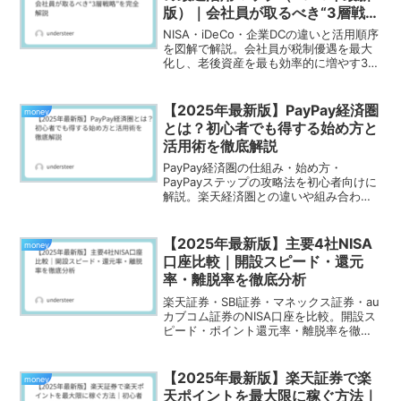
版）｜会社員が取るべき“3層戦
略”を完全解説
NISA・iDeCo・企業DCの違いと活用順序
を図解で解説。会社員が税制優遇を最大
化し、老後資産を最も効率的に増やす3層
戦略を紹介。
【2025年最新版】PayPay経済圏
money
とは？初心者でも得する始め方と
活用術を徹底解説
PayPay経済圏の仕組み・始め方・
PayPayステップの攻略法を初心者向けに
解説。楽天経済圏との違いや組み合わせ
活用術も紹介。2025年最新版のポイント
最大化ガイド。
【2025年最新版】主要4社NISA
money
口座比較｜開設スピード・還元
率・離脱率を徹底分析
楽天証券・SBI証券・マネックス証券・au
カブコム証券のNISA口座を比較。開設ス
ピード・ポイント還元率・離脱率を徹底
分析し、最もスムーズでお得な証券会社
を解説。
【2025年最新版】楽天証券で楽
money
天ポイントを最大限に稼ぐ方法｜