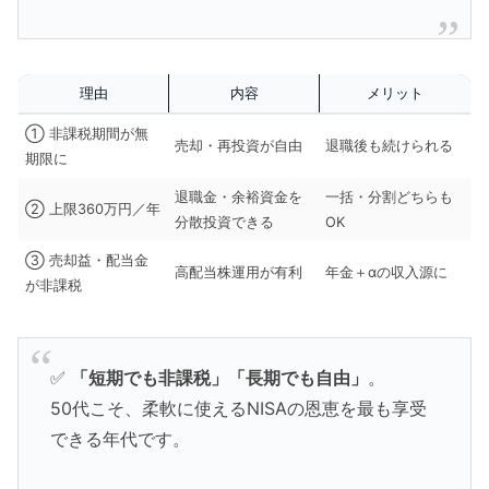
理由
内容
メリット
① 非課税期間が無
売却・再投資が自由
退職後も続けられる
期限に
退職金・余裕資金を
一括・分割どちらも
② 上限360万円／年
分散投資できる
OK
③ 売却益・配当金
高配当株運用が有利
年金＋αの収入源に
が非課税
✅
「短期でも非課税」「長期でも自由」
。
50代こそ、柔軟に使えるNISAの恩恵を最も享受
できる年代です。