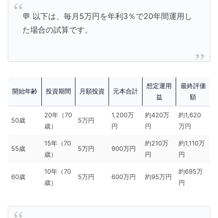
💬 以下は、毎月5万円を年利3％で20年間運用し
た場合の試算です。
想定運用
最終評価
開始年齢
投資期間
月額投資
元本合計
益
額
20年（70
1,200万
約420万
約1,620
50歳
5万円
歳）
円
円
万円
15年（70
約210万
約1,110万
55歳
5万円
900万円
歳）
円
円
10年（70
約695万
60歳
5万円
600万円
約95万円
歳）
円