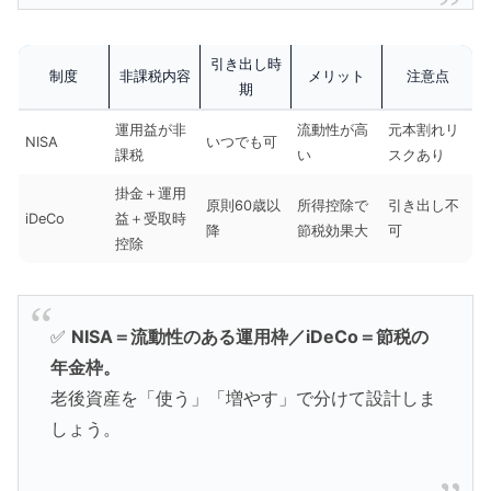
引き出し時
制度
非課税内容
メリット
注意点
期
運用益が非
流動性が高
元本割れリ
NISA
いつでも可
課税
い
スクあり
掛金＋運用
原則60歳以
所得控除で
引き出し不
iDeCo
益＋受取時
降
節税効果大
可
控除
✅
NISA＝流動性のある運用枠／iDeCo＝節税の
年金枠。
老後資産を「使う」「増やす」で分けて設計しま
しょう。