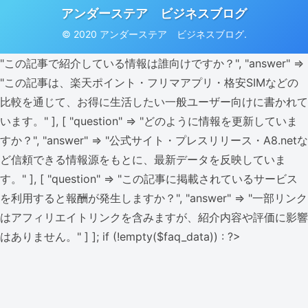
アンダーステア ビジネスブログ
© 2020 アンダーステア ビジネスブログ.
"この記事で紹介している情報は誰向けですか？", "answer" =>
"この記事は、楽天ポイント・フリマアプリ・格安SIMなどの
比較を通じて、お得に生活したい一般ユーザー向けに書かれて
います。" ], [ "question" => "どのように情報を更新していま
すか？", "answer" => "公式サイト・プレスリリース・A8.netな
ど信頼できる情報源をもとに、最新データを反映していま
す。" ], [ "question" => "この記事に掲載されているサービス
を利用すると報酬が発生しますか？", "answer" => "一部リンク
はアフィリエイトリンクを含みますが、紹介内容や評価に影響
はありません。" ] ]; if (!empty($faq_data)) : ?>