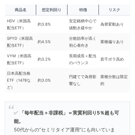
商品名
想定利回り
特徴
リスク
HDV（米国高
安定銘柄中心で
約3.8%
為替変動あり
配当ETF）
値動き緩やか
SPYD（米国高
分散効率が高く
約4.5%
業種偏りあり
配当ETF）
初心者向き
VYM（米国高
長期成長＋配当
約3.2%
若干ボラ高め
配当ETF）
のバランス
日本高配当株
円建てで為替影
業種分散は限定
ETF（1478な
約3.0%
響なし
的
ど）
✅
「毎年配当＋非課税」＝実質利回り5％超も可
能。
50代からの“セミリタイア運用”にも向いていま