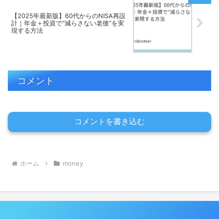
【2025年最新版】60代からのNISA再設
計｜年金＋投資で“減らさない老後”を実
現する方法
コメント
コメントを書き込む
ホーム
money