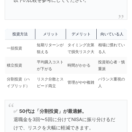
以下の比較を参考にしてください。
投資方法
メリット
デメリット
向いている人
短期リターンが
タイミング次第
相場に慣れてい
一括投資
狙える
で損失リスク大
る人
平均購入コスト
投資初心者・慎
積立投資
時間がかかる
が下がる
重派
分割投資（ハ
リスク分散とス
バランス重視の
管理がやや複雑
イブリッド）
ピード両立
人
✅
50代は「分割投資」が最適解。
退職金を3回〜5回に分けてNISAに振り分けるだ
けで、リスクを大幅に軽減できます。