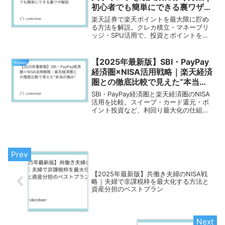
初心者でも簡単にできる裏ワザ解
説
楽天証券で楽天ポイントを最大限に貯め
る方法を解説。クレカ積立・マネーブリ
ッジ・SPU活用で、投資とポイントを同
時に増やす2025年最新の裏ワザを紹介。
【2025年最新版】SBI・PayPay
money
経済圏×NISA活用戦略｜楽天経済
圏との徹底比較で見えた“本当の
強み”
SBI・PayPay経済圏と楽天経済圏のNISA
活用を比較。スイープ・カード還元・ポ
イント投資など、利回り最大化の仕組み
を解説。
【2025年最新版】共働き夫婦のNISA戦
略｜夫婦で非課税枠を最大化する方法と
資産分担のベストプラン