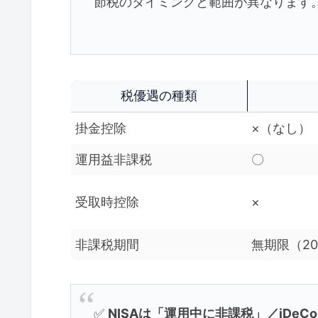
節税のタイミングと範囲が異なります
税優遇の種類
掛金控除
×（なし）
運用益非課税
〇
受取時控除
×
非課税期間
無期限（2
✅
NISAは「運用中に非課税」／iDe