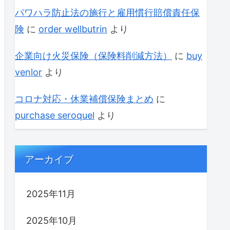
パワハラ防止法の施行と雇用慣行賠償責任保
険
に
order wellbutrin
より
企業向け火災保険（保険料削減方法）
に
buy
venlor
より
コロナ対応・休業補償保険まとめ
に
purchase seroquel
より
アーカイブ
2025年11月
2025年10月