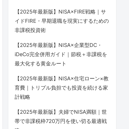
【2025年最新版】NISA×FIRE戦略｜サ
イドFIRE・早期退職を現実にするための
非課税投資術
【2025年最新版】NISA×企業型DC・
iDeCo完全併用ガイド｜節税＋非課税を
最大化する黄金ルート
【2025年最新版】NISA×住宅ローン×教
育費｜トリプル負担でも投資を続ける家
計戦略
【2025年最新版】夫婦でNISA満額｜世
帯で非課税枠720万円を使い切る最適戦