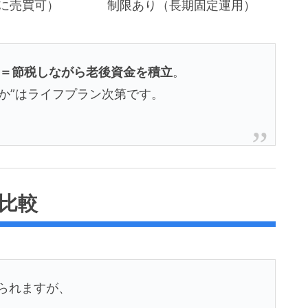
に売買可）
制限あり（長期固定運用）
Co＝節税しながら老後資金を積立
。
か”はライフプラン次第です。
ト比較
けられますが、