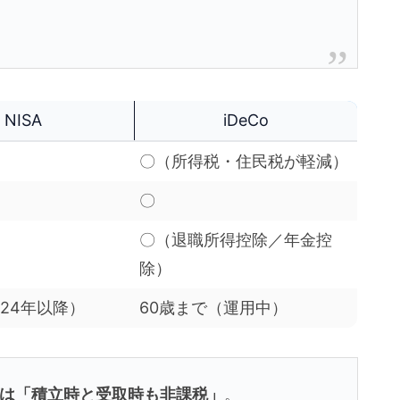
。
NISA
iDeCo
〇（所得税・住民税が軽減）
〇
〇（退職所得控除／年金控
除）
024年以降）
60歳まで（運用中）
Coは「積立時と受取時も非課税」
。