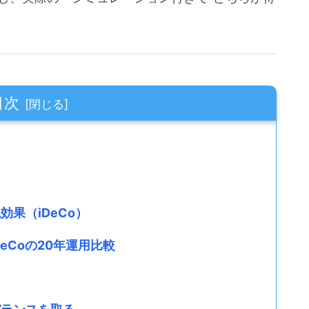
目次
効果（iDeCo）
iDeCoの20年運用比較