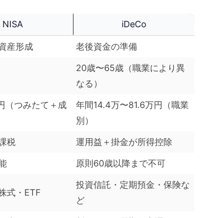
NISA
iDeCo
資産形成
老後資金の準備
20歳〜65歳（職業により異
なる）
万円（つみたて＋成
年間14.4万〜81.6万円（職業
別）
課税
運用益＋掛金が所得控除
能
原則60歳以降まで不可
投資信託・定期預金・保険な
株式・ETF
ど