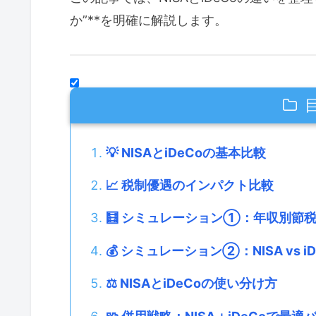
か”**を明確に解説します。
💡 NISAとiDeCoの基本比較
📈 税制優遇のインパクト比較
🧮 シミュレーション①：年収別節税
💰 シミュレーション②：NISA vs 
⚖️ NISAとiDeCoの使い分け方