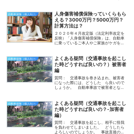
高まってます。大手の保険会社もドライ
ブレコーダーのレンタルして各種サービ
スを提供する「ドライブレコーダー特
人身傷害補償保険っていくらもら
自動車保険（個人向け）
約」について、比較・分析し...
える？3000万円？5000万円？
計算方法は？
２０２０年４月改定版（法定利率改定を
反映）「人身傷害補償保険」は、自動車
に乗っているご本人やご家族がケガをし
たり、亡くなった場合に保険金を受け取
れる「身体の保険」です。最大の特徴
は、「実損害払い」になっている点で
よくある疑問（交通事故を起こし
自動車保険（個人向け）
す。つまり、実際に被った損害...
た時どうすれば良いの？）被害者
編
質問： 交通事故を巻き込まれ、被害者
になった際には、どうした ら良いので
しょうか。 自動車事故で被害者となる
ケース自動車事故で完全に被害者になる
ケースというのは、どんなケースかご存
知でしょうか。実は簡単に以下の３つの
よくある疑問（交通事故を起こし
自動車保険（個人向け）
ケースしかありません。ち...
た時どうすれば良いの？-加害者
編）
質問： 交通事故を起こし、相手に怪我
を負わせてしまいました。 どうしたら
よろしいのでしょうか。 事故直後の対