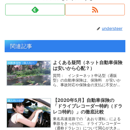
understeer
関連記事
よくある疑問（ネット自動車保険
自動車保険（個人向け）
は安いから心配？）
質問： インターネット申込型（通販
型）の自動車保険は、保険料 が安いか
ら、事故対応や保険金の支払に不安があ
ります。 大丈夫でしょうか？インター
ネット申込み型の自動車保険は保険料が
安いので、逆に不安だという声をよく聞
【2020年5月】自動車保険の
個人向け保険
きます。このページはインタ...
「ドライブレコーダー特約（ドラ
レコ特約）」の徹底比較
東名高速道路での「あおり運転」による
事故をきっかけに、ドライブレコーダー
（通称ドラレコ）について関心が大きく