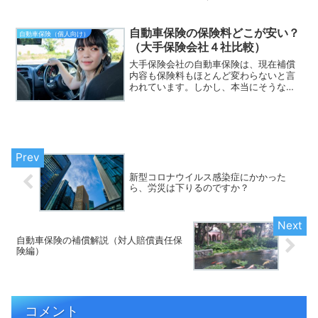
応交通事故が発生したら、安全な場所を
見つけて速やかに車を停め、安全を確保
した上で、相手方に負傷者がいないかの
自動車保険の保険料どこが安い？
自動車保険（個人向け）
確認をします。負傷者がい...
（大手保険会社４社比較）
大手保険会社の自動車保険は、現在補償
内容も保険料もほとんど変わらないと言
われています。しかし、本当にそうなの
でしょうか。大手４社から見積もりを取
ってみて、実際に比較してみました。そ
の結果を共有します。ただし、条件等に
よって結果は異なりますの...
新型コロナウイルス感染症にかかった
ら、労災は下りるのですか？
自動車保険の補償解説（対人賠償責任保
険編）
コメント