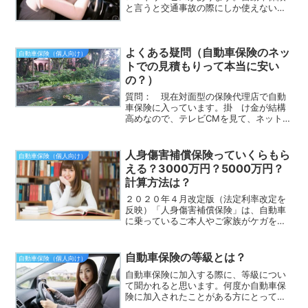
と言うと交通事故の際にしか使えないと
思っている方も多くいらっしゃいます。
しかし、実はロードサービスは大変便利
で、様々な場面で利用できます。このペ
よくある疑問（自動車保険のネッ
ージでは、一般的なロード...
自動車保険（個人向け）
トでの見積もりって本当に安い
の？）
質問： 現在対面型の保険代理店で自動
車保険に入っています。掛 け金が結構
高めなので、テレビCMを見て、ネットの
保険 会社も気になってます。ネットの
保険は本当に安いのです か？ 一般
的には、ネット（通販型）の自動車保険
人身傷害補償保険っていくらもら
自動車保険（個人向け）
の方が安いです。安い理...
える？3000万円？5000万円？
計算方法は？
２０２０年４月改定版（法定利率改定を
反映）「人身傷害補償保険」は、自動車
に乗っているご本人やご家族がケガをし
たり、亡くなった場合に保険金を受け取
れる「身体の保険」です。最大の特徴
は、「実損害払い」になっている点で
自動車保険の等級とは？
自動車保険（個人向け）
す。つまり、実際に被った損害...
自動車保険に加入する際に、等級につい
て聞かれると思います。何度か自動車保
険に加入されたことがある方にとって
も、その存在に関してはご存知かと思い