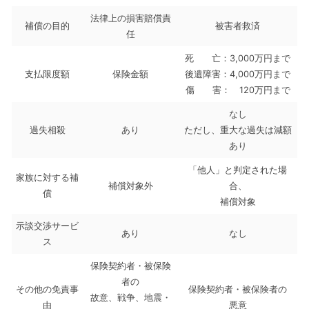
法律上の損害賠償責
補償の目的
被害者救済
任
死 亡：3,000万円まで
支払限度額
保険金額
後遺障害：4,000万円まで
傷 害： 120万円まで
なし
過失相殺
あり
ただし、重大な過失は減額
あり
「他人」と判定された場
家族に対する補
補償対象外
合、
償
補償対象
示談交渉サービ
あり
なし
ス
保険契約者・被保険
者の
その他の免責事
保険契約者・被保険者の
故意、戦争、地震・
由
悪意