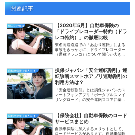
関連記事
【2020年5月】自動車保険の
個人向け保険
「ドライブレコーダー特約（ドラ
レコ特約）」の徹底比較
東名高速道路での「あおり運転」による
事故をきっかけに、ドライブレコーダー
（通称ドラレコ）について関心が大きく
高まってます。大手の保険会社もドライ
ブレコーダーのレンタルして各種サービ
スを提供する「ドライブレコーダー特
損保ジャパン「安全運転割引」運
自動車保険（個人向け）
約」について、比較・分析し...
転診断スマトホアプリ連動割引の
利用方法は？
「安全運転割引」とは損保ジャパンのス
マートフォンアプリ「ポータブルスマイ
リングロード」の安全運転スコアに基づ
き自動車保険が割引される国内初の制度
です。事前に専用アプリで運転診断を行
ない、その後自動車保険に加入する際
【保険会社】自動車保険のロード
自動車保険（個人向け）
に、そのスコアに応じて割引...
サービスまとめ
自動車保険に加入するメリットとして、
ロードサービスがあります。自動車保険