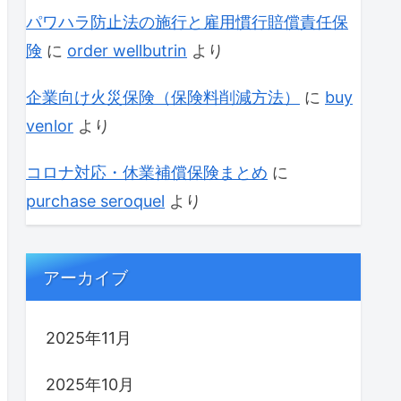
パワハラ防止法の施行と雇用慣行賠償責任保
険
に
order wellbutrin
より
企業向け火災保険（保険料削減方法）
に
buy
venlor
より
コロナ対応・休業補償保険まとめ
に
purchase seroquel
より
アーカイブ
2025年11月
2025年10月