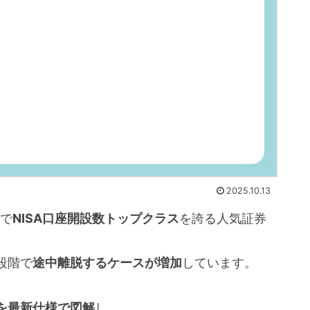
2025.10.13
点で
NISA口座開設数トップクラス
を誇る人気証券
段階で
途中離脱するケースが増加
しています。
順を最新仕様で図解
し、