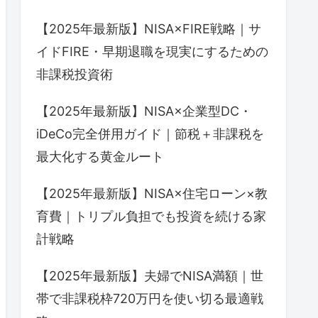
【2025年最新版】NISA×FIRE戦略｜サ
イドFIRE・早期退職を現実にするための
非課税投資術
【2025年最新版】NISA×企業型DC・
iDeCo完全併用ガイド｜節税＋非課税を
最大化する黄金ルート
【2025年最新版】NISA×住宅ローン×教
育費｜トリプル負担でも投資を続ける家
計戦略
【2025年最新版】夫婦でNISA満額｜世
帯で非課税枠720万円を使い切る最適戦