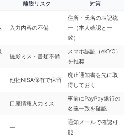
離脱リスク
対策
住所・氏名の表記統
込
入力内容の不備
一（本人確認と一
致）
撮
スマホ認証（eKYC）
撮影ミス・書類不備
を推奨
廃止通知書を先に取
他社NISA保有で保留
得しておく
事前にPayPay銀行の
口座情報入力ミス
名義一致を確認
通知メールで確認可
―
能