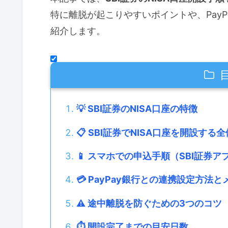
特に離脱が起こりやすいポイントや、Pay
紹介します。
💡 SBI証券のNISA口座の特徴
📋 SBI証券でNISA口座を開設する
📱 スマホでの申込手順（SBI証券ア
💳 PayPay銀行との連携設定方法
⚠️ 途中離脱を防ぐための3つのコツ
⏱ 開設完了までの目安日数