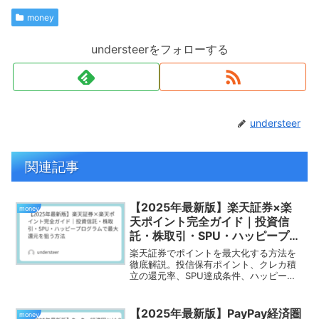
money
understeerをフォローする
understeer
関連記事
【2025年最新版】楽天証券×楽
money
天ポイント完全ガイド｜投資信
託・株取引・SPU・ハッピープロ
グラムで最⼤還元を狙う方法
楽天証券でポイントを最大化する方法を
徹底解説。投信保有ポイント、クレカ積
立の還元率、SPU達成条件、ハッピープ
ログラム、株取引のポイント付与などを
わかりやすく整理。
【2025年最新版】PayPay経済圏
money