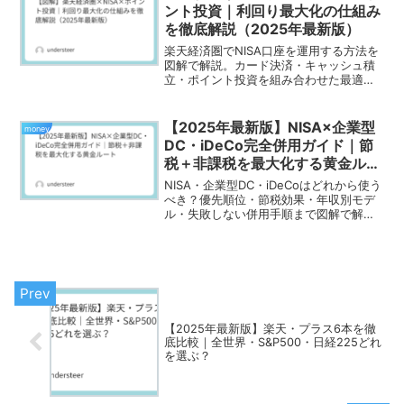
ント投資｜利回り最大化の仕組み
を徹底解説（2025年最新版）
楽天経済圏でNISA口座を運用する方法を
図解で解説。カード決済・キャッシュ積
立・ポイント投資を組み合わせた最適ル
ートを紹介。
【2025年最新版】NISA×企業型
money
DC・iDeCo完全併用ガイド｜節
税＋非課税を最大化する黄金ルー
ト
NISA・企業型DC・iDeCoはどれから使う
べき？優先順位・節税効果・年収別モデ
ル・失敗しない併用手順まで図解で解
説。
【2025年最新版】楽天・プラス6本を徹
底比較｜全世界・S&P500・日経225どれ
を選ぶ？