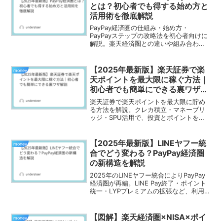
とは？初心者でも得する始め方と
活用術を徹底解説
PayPay経済圏の仕組み・始め方・
PayPayステップの攻略法を初心者向けに
解説。楽天経済圏との違いや組み合わせ
活用術も紹介。2025年最新版のポイント
最大化ガイド。
【2025年最新版】楽天証券で楽
money
天ポイントを最大限に稼ぐ方法｜
初心者でも簡単にできる裏ワザ解
説
楽天証券で楽天ポイントを最大限に貯め
る方法を解説。クレカ積立・マネーブリ
ッジ・SPU活用で、投資とポイントを同
時に増やす2025年最新の裏ワザを紹介。
【2025年最新版】LINEヤフー統
money
合でどう変わる？PayPay経済圏
の新構造を解説
2025年のLINEヤフー統合によりPayPay
経済圏が再編。LINE Pay終了・ポイント
統一・LYPプレミアムの拡張など、利用
者が知るべき変化を解説。
【図解】楽天経済圏×NISA×ポイ
money