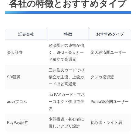
各社の特徴とおすすめタイプ
証券会社
特徴
おすすめタイプ
経済圏との連携が強
楽天証券
く、SPU＋楽天カー
楽天経済圏ユーザー
ド積立で高還元
三井住友カードでの
SBI証券
積立が主流、上級カ
クレカ投資派
ードほど高還元
au PAYカード＋マネ
auカブコム
ーコネクト併用で最
Ponta経済圏ユーザー
強
少額投資・初心者に
PayPay証券
初心者・ライト層
優しいアプリ設計