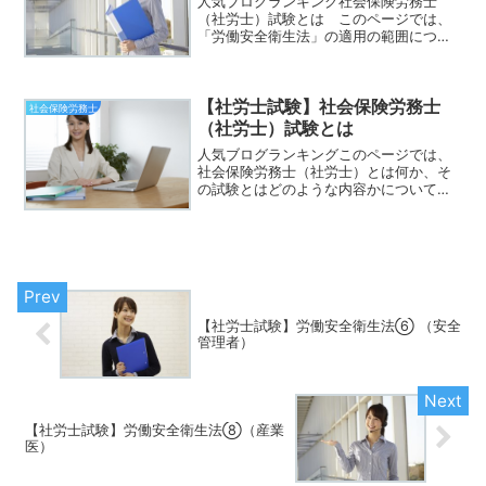
人気ブログランキング社会保険労務士
（社労士）試験とは このページでは、
「労働安全衛生法」の適用の範囲につい
てまとめました。「労働安全衛生法」は
一部の適用除外を除いて、事業場を単位
として、労働者を使用する全事業につい
【社労士試験】社会保険労務士
て適用されます。適用の範囲...
社会保険労務士
（社労士）試験とは
人気ブログランキングこのページでは、
社会保険労務士（社労士）とは何か、そ
の試験とはどのような内容かについて解
説していきます。 社会保険労務士（社
労士）とは社会保険労務士（社労士）は
「国家資格」です。企業の人事労務管理
や、年金などの社会保険分...
【社労士試験】労働安全衛生法⑥ （安全
管理者）
【社労士試験】労働安全衛生法⑧（産業
医）