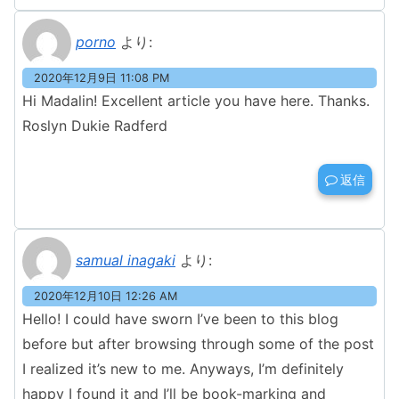
porno
より:
2020年12月9日 11:08 PM
Hi Madalin! Excellent article you have here. Thanks.
Roslyn Dukie Radferd
返信
samual inagaki
より:
2020年12月10日 12:26 AM
Hello! I could have sworn I’ve been to this blog
before but after browsing through some of the post
I realized it’s new to me. Anyways, I’m definitely
happy I found it and I’ll be book-marking and