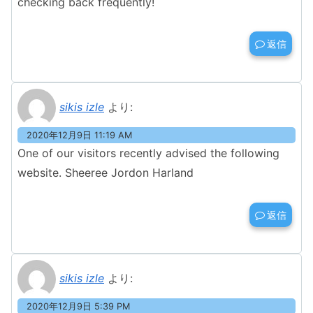
checking back frequently!
返信
sikis izle
より:
2020年12月9日 11:19 AM
One of our visitors recently advised the following
website. Sheeree Jordon Harland
返信
sikis izle
より:
2020年12月9日 5:39 PM