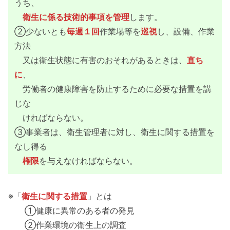
うち、
衛生に係る技術的事項を管理
します。
②少ないとも
毎週１回
作業場等を
巡視
し、設備、作業
方法
又は衛生状態に有害のおそれがあるときは、
直ち
に
、
労働者の健康障害を防止するために必要な措置を講
じな
ければならない。
③事業者は、衛生管理者に対し、衛生に関する措置を
なし得る
権限
を与えなければならない。
※「
衛生に関する措置
」とは
①健康に異常のある者の発見
②作業環境の衛生上の調査