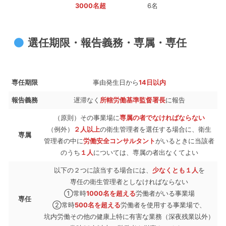
3000名超
6名
選任期限・報告義務・専属・専任
専任期限
事由発生日から
14日以内
報告義務
遅滞なく
所轄労働基準監督署長
に報告
（原則）その事業場に
専属の者でなければならない
（例外）
２人以上
の衛生管理者を選任する場合に、衛生
専属
管理者の中に
労働安全コンサルタント
がいるときに当該者
のうち
１人
については、専属の者出なくてよい
以下の２つに該当する場合には、
少なくとも１人
を
専任の衛生管理者としなければならない
①常時
1000名を超える
労働者がいる事業場
専任
②常時
500名を超える
労働者を使用する事業場で、
坑内労働その他の健康上特に有害な業務（深夜残業以外）