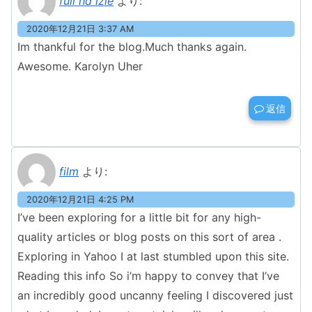
full hd izle
より:
2020年12月21日 3:37 AM
Im thankful for the blog.Much thanks again.
Awesome. Karolyn Uher
返信
film
より:
2020年12月21日 4:25 PM
I’ve been exploring for a little bit for any high-
quality articles or blog posts on this sort of area .
Exploring in Yahoo I at last stumbled upon this site.
Reading this info So i’m happy to convey that I’ve
an incredibly good uncanny feeling I discovered just