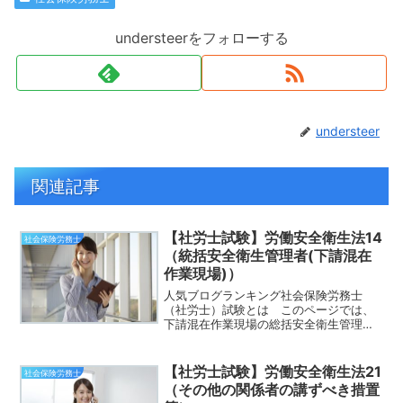
understeerをフォローする
understeer
関連記事
【社労士試験】労働安全衛生法14
社会保険労務士
（統括安全衛生管理者(下請混在
作業現場)）
人気ブログランキング社会保険労務士
（社労士）試験とは このページでは、
下請混在作業現場の総括安全衛生管理者
について解説します。建設業や造船業で
は、異なる事業者の労働者が一定数以上
作業を行うため、労災事故が起こりやす
【社労士試験】労働安全衛生法21
社会保険労務士
くなります。労働災害防止の...
（その他の関係者の講ずべき措置