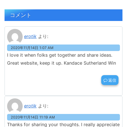
コメント
erotik
より:
2020年11月14日 1:07 AM
I love it when folks get together and share ideas.
Great website, keep it up. Kandace Sutherland Win
返信
erotik
より:
2020年11月14日 11:19 AM
Thanks for sharing your thoughts. I really appreciate