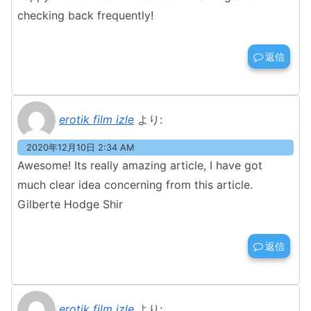
checking back frequently!
返信
erotik film izle
より:
2020年12月10日 2:34 AM
Awesome! Its really amazing article, I have got
much clear idea concerning from this article.
Gilberte Hodge Shir
返信
erotik film izle
より: