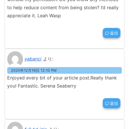
to help reduce content from being stolen? I’d really
appreciate it. Leah Wasp
返信
yabanci
より:
2020年12月19日 12:10 PM
Enjoyed every bit of your article post.Really thank
you! Fantastic. Serena Seaberry
返信