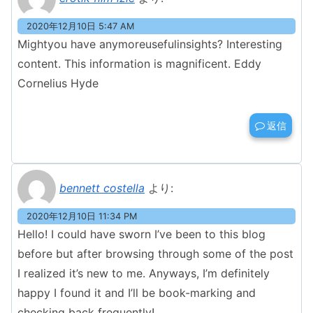
2020年12月10日 5:47 AM
Mightyou have anymoreusefulinsights? Interesting
content. This information is magnificent. Eddy
Cornelius Hyde
返信
bennett costella
より:
2020年12月10日 11:34 PM
Hello! I could have sworn I’ve been to this blog
before but after browsing through some of the post
I realized it’s new to me. Anyways, I’m definitely
happy I found it and I’ll be book-marking and
checking back frequently!