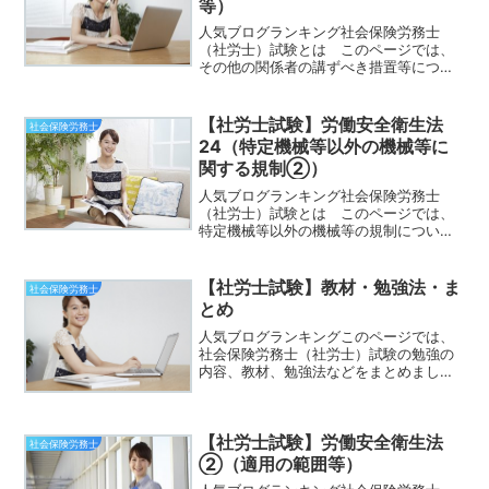
等）
人気ブログランキング社会保険労務士
（社労士）試験とは このページでは、
その他の関係者の講ずべき措置等につい
て解説します。ここでは、その他の関係
者の講ずべき措置等とは「注文者」、
「機械等貸与者」、「建築物貸与者」、
【社労士試験】労働安全衛生法
社会保険労務士
「重量表示を行う者」、「ガス...
24（特定機械等以外の機械等に
関する規制②）
人気ブログランキング社会保険労務士
（社労士）試験とは このページでは、
特定機械等以外の機械等の規制について
解説します。所定の規格等を具備してい
るかの「個別検定」と「型式検定」があ
ります。このページでは、「個別検定」
【社労士試験】教材・勉強法・ま
社会保険労務士
と「型式検定」について解説...
とめ
人気ブログランキングこのページでは、
社会保険労務士（社労士）試験の勉強の
内容、教材、勉強法などをまとめまし
た。社会保険労務士（社労士）を目指す
方は参考にしてみてください。 【社労
士試験】社会保険労務士（社労士）試験
【社労士試験】労働安全衛生法
とは内容リンク【社労士試験...
社会保険労務士
②（適用の範囲等）