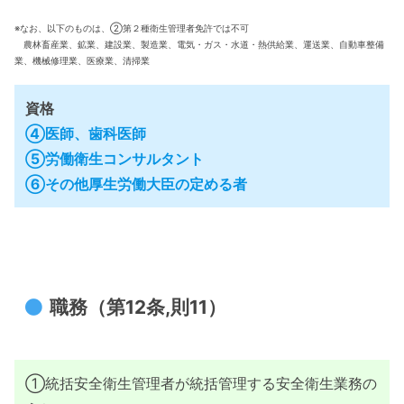
※なお、以下のものは、②第２種衛生管理者免許では不可
農林畜産業、鉱業、建設業、製造業、電気・ガス・水道・熱供給業、運送業、自動車整備
業、機械修理業、医療業、清掃業
資格
④医師、歯科医師
⑤労働衛生コンサルタント
⑥その他厚生労働大臣の定める者
職務（第12条,則11）
①統括安全衛生管理者が統括管理する安全衛生業務の