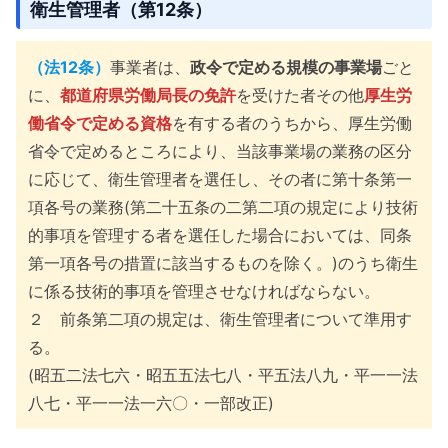
衛生管理者（第12条）
（法12条）
事業者は、
政令で定める規模の事業場
ごと
に、
都道府県労働局長の免許
を受けた者その他
厚生労
働省令で定める資格
を有する者のうちから、厚生労働
省令で定めるところにより、当該事業場の業務の区分
に応じて、衛生管理者を選任し、その者に第十条第一
項各号の業務(第二十五条の二第二項の規定により技術
的事項を管理する者を選任した場合においては、同条
第一項各号の措置に該当するものを除く。)のうち衛生
に係る技術的事項を管理させなければならない。
２ 前条第二項の規定は、衛生管理者について準用す
る。
(昭五二法七六・昭五五法七八・平五法八九・平一一法
八七・平一一法一六〇・一部改正)