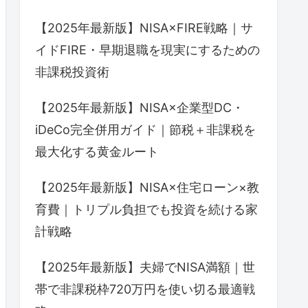
【2025年最新版】NISA×FIRE戦略｜サ
イドFIRE・早期退職を現実にするための
非課税投資術
【2025年最新版】NISA×企業型DC・
iDeCo完全併用ガイド｜節税＋非課税を
最大化する黄金ルート
【2025年最新版】NISA×住宅ローン×教
育費｜トリプル負担でも投資を続ける家
計戦略
【2025年最新版】夫婦でNISA満額｜世
帯で非課税枠720万円を使い切る最適戦