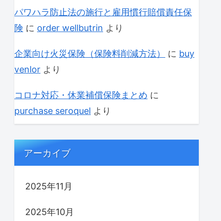
パワハラ防止法の施行と雇用慣行賠償責任保
険
に
order wellbutrin
より
企業向け火災保険（保険料削減方法）
に
buy
venlor
より
コロナ対応・休業補償保険まとめ
に
purchase seroquel
より
アーカイブ
2025年11月
2025年10月