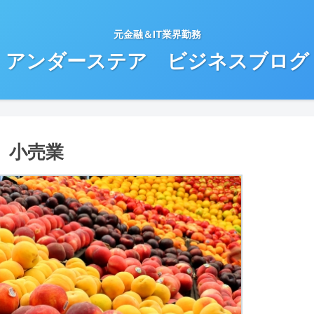
元金融＆IT業界勤務
アンダーステア ビジネスブログ
⑧ 小売業