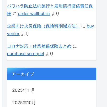
パワハラ防止法の施行と雇用慣行賠償責任保
険
に
order wellbutrin
より
企業向け火災保険（保険料削減方法）
に
buy
venlor
より
コロナ対応・休業補償保険まとめ
に
purchase seroquel
より
アーカイブ
2025年11月
2025年10月