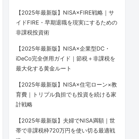
【2025年最新版】NISA×FIRE戦略｜サ
イドFIRE・早期退職を現実にするための
非課税投資術
【2025年最新版】NISA×企業型DC・
iDeCo完全併用ガイド｜節税＋非課税を
最大化する黄金ルート
【2025年最新版】NISA×住宅ローン×教
育費｜トリプル負担でも投資を続ける家
計戦略
【2025年最新版】夫婦でNISA満額｜世
帯で非課税枠720万円を使い切る最適戦