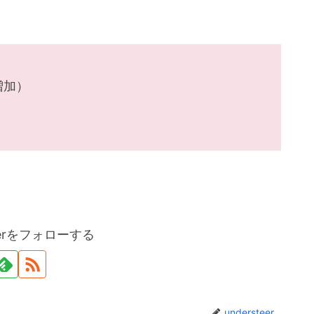
増加）
teerをフォローする
understeer