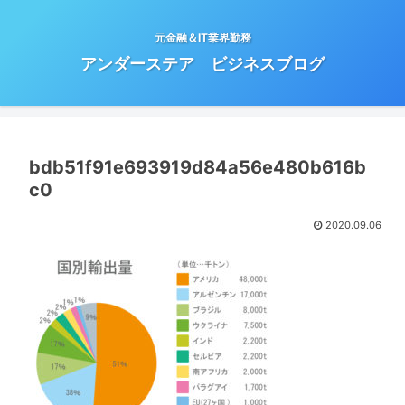
元金融＆IT業界勤務
アンダーステア ビジネスブログ
bdb51f91e693919d84a56e480b616b
c0
2020.09.06