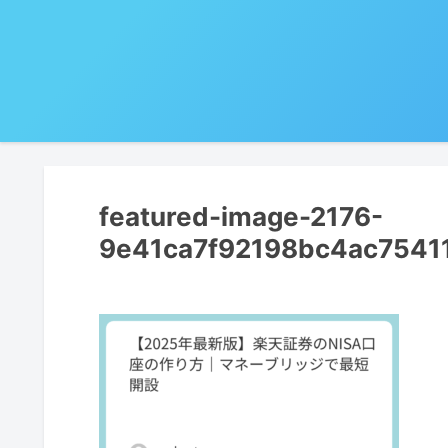
featured-image-2176-
9e41ca7f92198bc4ac7541