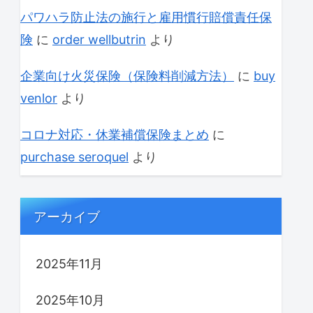
パワハラ防止法の施行と雇用慣行賠償責任保
険
に
order wellbutrin
より
企業向け火災保険（保険料削減方法）
に
buy
venlor
より
コロナ対応・休業補償保険まとめ
に
purchase seroquel
より
アーカイブ
2025年11月
2025年10月