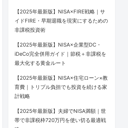
【2025年最新版】NISA×FIRE戦略｜サ
イドFIRE・早期退職を現実にするための
非課税投資術
【2025年最新版】NISA×企業型DC・
iDeCo完全併用ガイド｜節税＋非課税を
最大化する黄金ルート
【2025年最新版】NISA×住宅ローン×教
育費｜トリプル負担でも投資を続ける家
計戦略
【2025年最新版】夫婦でNISA満額｜世
帯で非課税枠720万円を使い切る最適戦