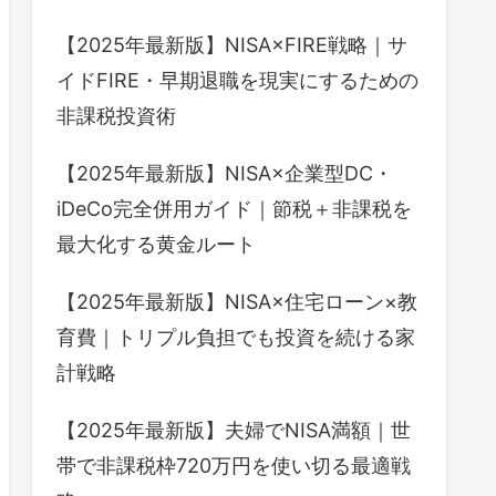
【2025年最新版】NISA×FIRE戦略｜サ
イドFIRE・早期退職を現実にするための
非課税投資術
【2025年最新版】NISA×企業型DC・
iDeCo完全併用ガイド｜節税＋非課税を
最大化する黄金ルート
【2025年最新版】NISA×住宅ローン×教
育費｜トリプル負担でも投資を続ける家
計戦略
【2025年最新版】夫婦でNISA満額｜世
帯で非課税枠720万円を使い切る最適戦