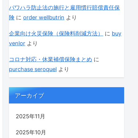
パワハラ防止法の施行と雇用慣行賠償責任保
険
に
order wellbutrin
より
企業向け火災保険（保険料削減方法）
に
buy
venlor
より
コロナ対応・休業補償保険まとめ
に
purchase seroquel
より
アーカイブ
2025年11月
2025年10月