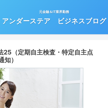
元金融＆IT業界勤務
アンダーステア ビジネスブログ
法25（定期自主検査・特定自主点
通知）