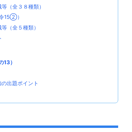
械等（全３８種類）
令15②）
械等（全５種類）
ト
の13）
知の出題ポイント