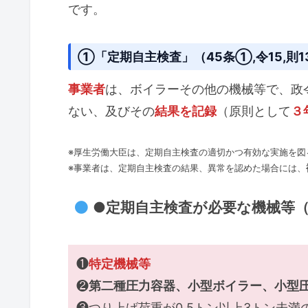
です。
①「定期自主検査」（45条①,令15,則1
事業者
は、ボイラーその他の機械等で、政
ない、及びその
結果を記録
（原則として
３
※厚生労働大臣は、定期自主検査の適切かつ有効な実施を図
※事業者は、定期自主検査の結果、異常を認めた場合には、
●定期自主検査が必要な機械等
❶
特定機械等
❷
第二種圧力容器
、
小型ボイラー
、
小型
❸つり上げ荷重が0.5トン以上3トン未