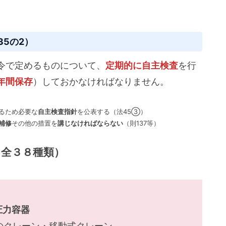
35の2）
令で定めるものについて、
定期的に自主検査
を行
年間保存
）しておかなければなりません。
るため必要な
自主検査指針
を公表する（法45③）
補修
その他の措置を
講じなければならない
（則137等）
（全３８種類）
圧力容器
満のクレーン・移動式クレーン