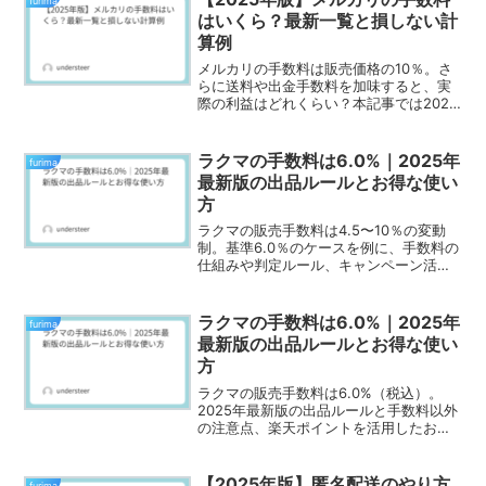
furima
はいくら？最新一覧と損しない計
算例
メルカリの手数料は販売価格の10％。さ
らに送料や出金手数料を加味すると、実
際の利益はどれくらい？本記事では2025
年最新の手数料一覧と損しない計算例を
わかりやすく解説します。初心者必見の
利益を残すコツも紹介。
ラクマの手数料は6.0%｜2025年
furima
最新版の出品ルールとお得な使い
方
ラクマの販売手数料は4.5〜10％の変動
制。基準6.0％のケースを例に、手数料の
仕組みや判定ルール、キャンペーン活用
法、振込手数料を抑えるコツを解説しま
す。
ラクマの手数料は6.0%｜2025年
furima
最新版の出品ルールとお得な使い
方
ラクマの販売手数料は6.0%（税込）。
2025年最新版の出品ルールと手数料以外
の注意点、楽天ポイントを活用したお得
な使い方を解説します。
【2025年版】匿名配送のやり方
furima