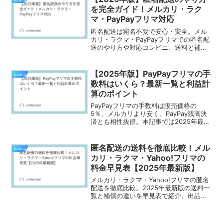
を完全ガイド！メルカリ・ラク
マ・PayPayフリマ対応
匿名配送は宛名不要で安心・安全。メル
カリ・ラクマ・PayPayフリマでの匿名配
送のやり方や対応コンビニ、送料と補償
の違いをまとめて解説。初心者でもすぐ
使える図解付き。
【2025年版】PayPayフリマの手
furima
数料はいくら？最新一覧と利益計
算のポイント
PayPayフリマの手数料は販売価格の
5％。メルカリより安く、PayPay残高決
済とも相性抜群。本記事では2025年最新
の手数料と送料、実際の利益計算例を紹
介。メルカリとの違いも徹底比較。
匿名配送の送料を徹底比較！メル
furima
カリ・ラクマ・Yahoo!フリマの
料金早見表【2025年最新版】
メルカリ・ラクマ・Yahoo!フリマの匿名
配送を徹底比較。2025年最新版の送料一
覧と補償の違いを早見表で紹介。出品者
が選ぶべきアプリをケース別に解説しま
す。