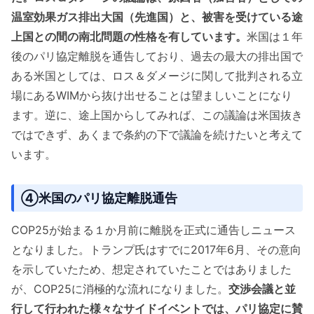
温室効果ガス排出大国（先進国）と、被害を受けている途
上国との間の南北問題の性格を有しています。
米国は１年
後のパリ協定離脱を通告しており、過去の最大の排出国で
ある米国としては、ロス＆ダメージに関して批判される立
場にあるWIMから抜け出せることは望ましいことになり
ます。逆に、途上国からしてみれば、この議論は米国抜き
ではできず、あくまで条約の下で議論を続けたいと考えて
います。
④米国のパリ協定離脱通告
COP25が始まる１か月前に離脱を正式に通告しニュース
となりました。トランプ氏はすでに2017年6月、その意向
を示していたため、想定されていたことではありました
が、COP25に消極的な流れになりました。
交渉会議と並
行して行われた様々なサイドイベントでは、パリ協定に賛