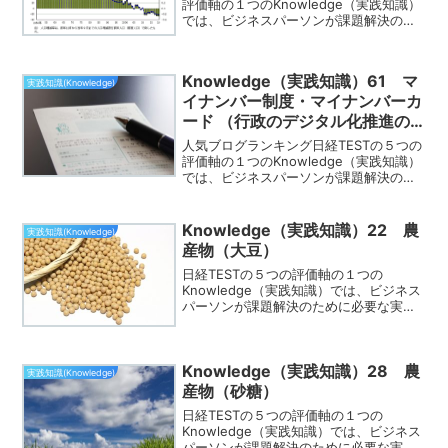
評価軸の１つのKnowledge（実践知識）
では、ビジネスパーソンが課題解決のた
めに必要な実践的な知識が身についてる
かどうかを測る評価軸です。この評価軸
でよく出題されるのが、「日本の人口」
Knowledge（実践知識）61 マ
です。このペ...
実践知識(Knowledge)
イナンバー制度・マイナンバーカ
ード （行政のデジタル化推進の
柱）
人気ブログランキング日経TESTの５つの
評価軸の１つのKnowledge（実践知識）
では、ビジネスパーソンが課題解決のた
めに必要な実践的な知識が身についてる
かどうかを測る評価軸です。この評価軸
でよく出題されるのが、「マイナンバー
Knowledge（実践知識）22 農
実践知識(Knowledge)
制度・マイナ...
産物（大豆）
日経TESTの５つの評価軸の１つの
Knowledge（実践知識）では、ビジネス
パーソンが課題解決のために必要な実践
的な知識が身についてるかどうかを測る
評価軸です。この評価軸でよく出題され
るのが、「農産物（大豆）」です。この
Knowledge（実践知識）28 農
ページでは「農産物...
実践知識(Knowledge)
産物（砂糖）
日経TESTの５つの評価軸の１つの
Knowledge（実践知識）では、ビジネス
パーソンが課題解決のために必要な実践