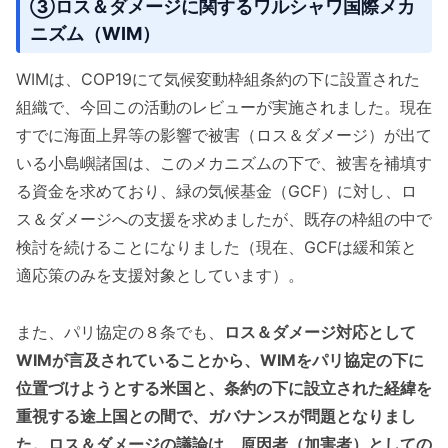
③ロス＆ダメージに関するワルシャワ国際メカ
ニズム（WIM）
WIMは、COP19にて気候変動枠組条約の下に設置された
組織で、今回この活動のレビューが実施されました。現在
すでに海面上昇等の影響で被害（ロス＆ダメージ）が出て
いる小島嶼諸国は、このメカニズムの下で、被害を補填す
る資金を求めており、緑の気候基金（GCF）に対し、ロ
ス＆ダメージへの支援を求めましたが、既存の枠組の中で
検討を続けることになりました（現在、GCFは緩和策と
適応策のみを支援対象としています）。
また、パリ協定の８条でも、
ロス＆ダメージ対応として
WIMが言及されていることから、WIMをパリ協定の下に
位置づけようとする米国と、条約の下に設立された経緯を
重視する途上国との間で、ガバナンスが問題となりまし
た。ロス＆ダメージの議論は、原因者（加害者）としての