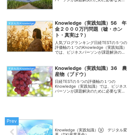
的な知識が身についてるかどうかを測る
評価軸です。この評価軸でよく出題され
るのが、「農産物（砂糖）」です。この
ページでは「農産物...
Knowledge（実践知識）56 年
実践知識(Knowledge)
金２０００万円問題（嘘・ホン
ト・真実は？）
人気ブログランキング日経TESTの５つの
評価軸の１つのKnowledge（実践知識）
では、ビジネスパーソンが課題解決のた
めに必要な実践的な知識が身についてる
かどうかを測る評価軸です。この評価軸
でよく出題されるのが、「年金２０００
Knowledge（実践知識）36 農
実践知識(Knowledge)
万円問題」で...
産物（ブドウ）
日経TESTの５つの評価軸の１つの
Knowledge（実践知識）では、ビジネス
パーソンが課題解決のために必要な実践
的な知識が身についてるかどうかを測る
評価軸です。この評価軸でよく出題され
るのが、「農産物（ブドウ）」です。こ
のページでは「農産...
Knowledge（実践知識）⑨ デジタル変
革（DX/産業革命）