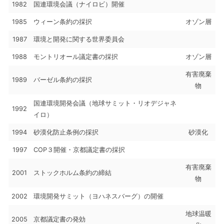
1982
国連環境会議（ナイロビ）開催
1985
ウィーン条約の採択
オゾン層
1987
環境と開発に関する世界委員会
1988
モントリオール議定書の採択
オゾン層
有害廃棄
1989
バーゼル条約の採択
物
国連環境開発会議（地球サミット・リオデジャネ
1992
イロ）
1994
砂漠化防止条例の採択
砂漠化
1997
COP３開催・京都議定書の採択
有害廃棄
2001
ストックホルム条約の締結
物
2002
環境開発サミット（ヨハネスバーグ）の開催
地球温暖
2005
京都議定書の発効