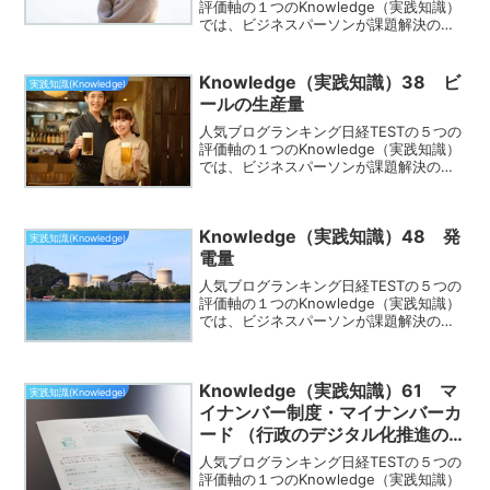
評価軸の１つのKnowledge（実践知識）
では、ビジネスパーソンが課題解決のた
めに必要な実践的な知識が身についてる
かどうかを測る評価軸です。この評価軸
でよく出題されるのが、「60歳から年金
Knowledge（実践知識）38 ビ
実践知識(Knowledge)
がもらえな...
ールの生産量
人気ブログランキング日経TESTの５つの
評価軸の１つのKnowledge（実践知識）
では、ビジネスパーソンが課題解決のた
めに必要な実践的な知識が身についてる
かどうかを測る評価軸です。この評価軸
でよく出題されるのが、「ビールの生産
Knowledge（実践知識）48 発
量」です。こ...
実践知識(Knowledge)
電量
人気ブログランキング日経TESTの５つの
評価軸の１つのKnowledge（実践知識）
では、ビジネスパーソンが課題解決のた
めに必要な実践的な知識が身についてる
かどうかを測る評価軸です。この評価軸
でよく出題されるのが、「発電量」で
Knowledge（実践知識）61 マ
す。このページ...
実践知識(Knowledge)
イナンバー制度・マイナンバーカ
ード （行政のデジタル化推進の
柱）
人気ブログランキング日経TESTの５つの
評価軸の１つのKnowledge（実践知識）