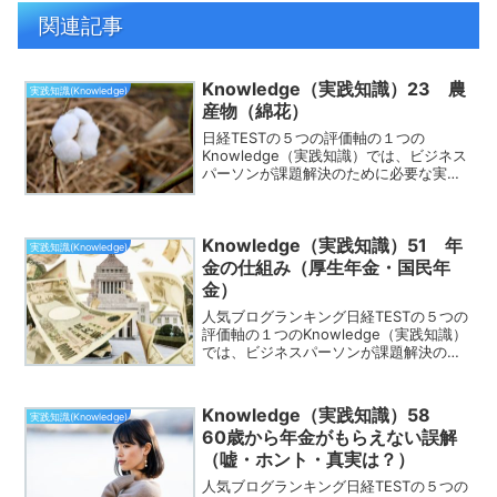
関連記事
Knowledge（実践知識）23 農
実践知識(Knowledge)
産物（綿花）
日経TESTの５つの評価軸の１つの
Knowledge（実践知識）では、ビジネス
パーソンが課題解決のために必要な実践
的な知識が身についてるかどうかを測る
評価軸です。この評価軸でよく出題され
るのが、「農産物（綿花）」です。この
Knowledge（実践知識）51 年
ページでは「農産物...
実践知識(Knowledge)
金の仕組み（厚生年金・国民年
金）
人気ブログランキング日経TESTの５つの
評価軸の１つのKnowledge（実践知識）
では、ビジネスパーソンが課題解決のた
めに必要な実践的な知識が身についてる
かどうかを測る評価軸です。この評価軸
でよく出題されるのが、「年金の仕組み
Knowledge（実践知識）58
実践知識(Knowledge)
（厚生年金・...
60歳から年金がもらえない誤解
（嘘・ホント・真実は？）
人気ブログランキング日経TESTの５つの