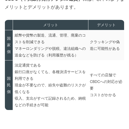
メリットとデメリットがあります。
メリット
デメリット
紙幣や貨幣の製造、流通、管理、廃棄のコ
国
ストを削減できる
クラッキングや偽
家
マネーロンダリングや脱税、違法組織への
造に可能性がある
側
送金などを防げる（利用履歴が残る）
法定通貨である
銀行口座がなくても、各種決済サービスを
すべての店舗で
国
利用できる
CBDCへの対応が必
民
現金が不要なので、紛失や盗難のリスクが
要
側
低くなる
コストがかかる
収入、支出がすべて記録されるため、納税
などの手続きが可能