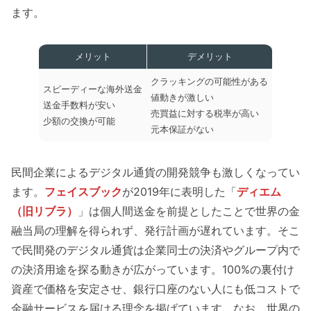
ます。
メリット
デメリット
クラッキングの可能性がある
スピーディーな海外送金
値動きが激しい
送金手数料が安い
売買益に対する税率が高い
少額の交換が可能
元本保証がない
民間企業によるデジタル通貨の開発競争も激しくなってい
ます。
フェイスブック
が2019年に表明した「
ディエム
（旧リブラ）
」は個人間送金を前提としたことで世界の金
融当局の理解を得られず、発行計画が遅れています。そこ
で民間発のデジタル通貨は企業同士の決済やグループ内で
の決済用途を探る動きが広がっています。100%の裏付け
資産で価格を安定させ、銀行口座のない人にも低コストで
金融サービスを届ける理念を掲げています。なお、世界の