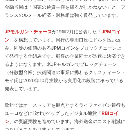
金融当局は「国家の通貨主権を揺るがしかねない」と、フ
ランスのルメール経済・財務相は強く反発しています。
JPモルガン・チェース
が19年2月に公表した「
JPMコイ
ン
」を構想しています。同行の専用口座にドルを払い込
み、同等の価値のある
JPMコイン
をブロックチェーン上
で発行する仕組みです。顧客の企業同士が迅速に決済でき
るようになります。米JPモルガンでブロックチェーン
（分散型台帳）技術関連の事業に携わるクリスティーン・
モイ氏は2020年10月実験から実用化の段階に移っている
発表しています。
欧州ではオーストリアを拠点とするライファイゼン銀行も
ユーロなどに1対1でペッグしたデジタル通貨「
RBIコイ
ン
」の実証実験を進めています。海外送金のコスト削減に
つなげることを目的としています。