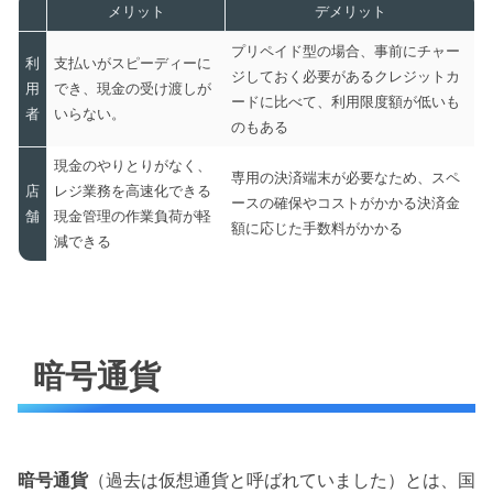
メリット
デメリット
プリペイド型の場合、事前にチャー
利
支払いがスピーディーに
ジしておく必要があるクレジットカ
用
でき、現金の受け渡しが
ードに比べて、利用限度額が低いも
者
いらない。
のもある
現金のやりとりがなく、
専用の決済端末が必要なため、スペ
店
レジ業務を高速化できる
ースの確保やコストがかかる決済金
舗
現金管理の作業負荷が軽
額に応じた手数料がかかる
減できる
暗号通貨
暗号通貨
（過去は仮想通貨と呼ばれていました）とは、国