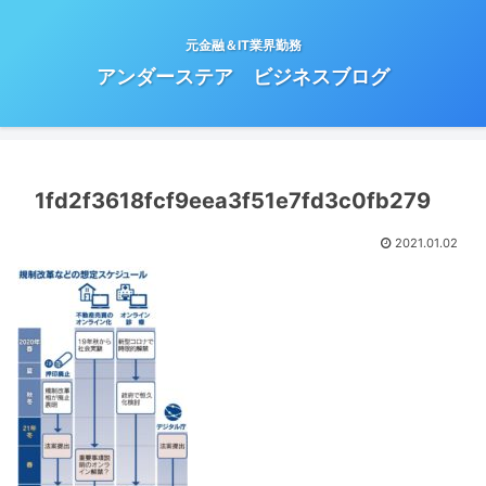
元金融＆IT業界勤務
アンダーステア ビジネスブログ
1fd2f3618fcf9eea3f51e7fd3c0fb279
2021.01.02