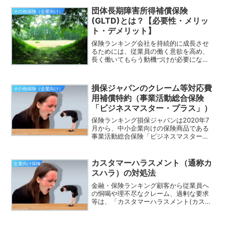
（施設内）のみ対象？②台...
団体長期障害所得補償保険
その他保険（企業向け）
(GLTD)とは？【必要性・メリッ
ト・デメリット】
保険ランキング会社を持続的に成長させ
るためには、従業員の働く意欲を高め、
長く働いてもらう動機づけが必要になり
ます。その一つの方法として、会社の福
利厚生を充実させることがあります。そ
れだけでなく、福利厚生の充実は優秀な
損保ジャパンのクレーム等対応費
その他保険（企業向け）
人材を集めることにも役立...
用補償特約（事業活動総合保険
「ビジネスマスター・プラス」）
保険ランキング損保ジャパンは2020年7
月から、中小企業向けの保険商品である
事業活動総合保険「ビジネスマスター・
プラス」にセットできる新たな特約を新
設しました。その１つが、業務に関連す
るクレーム等を解決するために要する弁
カスタマーハラスメント（通称カ
企業向け保険
護士費用を補償する「...
スハラ）の対処法
金融・保険ランキング顧客から従業員へ
の恫喝や理不尽なクレーム、過剰な要求
等は、「カスタマーハラスメント(カスハ
ラ)」と言われ、社会問題となっていま
す。近年はネット上に中傷を書き込み、