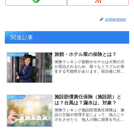
understeer
関連記事
旅館・ホテル業の保険とは？
企業向け保険
保険ランキング旅館やホテルは大勢の方
が宿泊されるため、様々なトラブルが発
生する可能性があります。宿泊者に対す
るトラブルだけではなく、宿泊者同士の
トラブルなど多岐に渡ります。このペー
ジでは、旅館業やホテル業を営む業者向
けの保険について簡単に解...
施設賠償責任保険（施設賠）と
企業向け保険
は？台風は？漏水は、対象？
保険ランキング施設賠償責任保険は、施
設の欠陥や管理不足によって、他人にケ
ガをさせたり、他人の物に損害を与えた
場合に、賠償金等の費用を補償してもら
える保険です。最も誤解が多いのが、以
下の2点です。①施設の管理による責任