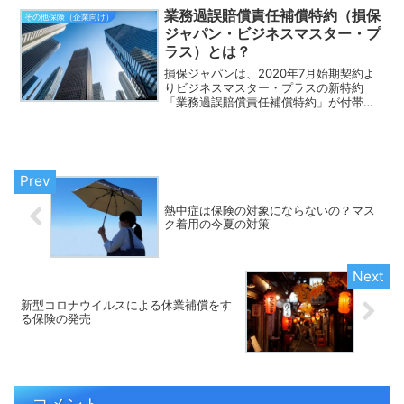
それをSNSで拡散するケースが目立つよ
業務過誤賠償責任補償特約（損保
うになってきています...
その他保険（企業向け）
ジャパン・ビジネスマスター・プ
ラス）とは？
損保ジャパンは、2020年7月始期契約よ
りビジネスマスター・プラスの新特約
「業務過誤賠償責任補償特約」が付帯可
能になります。こちらの特約は、東京海
上日動の超ビジネス保険の「不良品・納
期遅延による他人の経済損害事故補償特
約」とほぼ同様の特約で...
熱中症は保険の対象にならないの？マス
ク着用の今夏の対策
新型コロナウイルスによる休業補償をす
る保険の発売