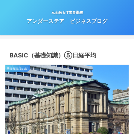
元金融＆IT業界勤務
アンダーステア ビジネスブログ
BASIC（基礎知識）⑤日経平均
基礎知識(Basic)