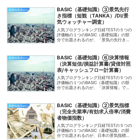
ROAなどの指標について出題されること
が多いです。このページでは「コーポレ
BASIC（基礎知識）③景気先行
基礎知識(Basic)
ートガバナンス...
き指標（短観（TANKA）/DI/景
気ウォッチャー調査）
人気ブログランキング日経TESTの５つの
評価軸の１つのBASIC（基礎知識）の部
分で出題されるのが、「景気の先行きを
読む指標」です。日経TESTに関しては、
以下のリンク先をご確認ください。日経
TEST（日経経済知力テスト）とは？この
BASIC（基礎知識）⑥決算情報
基礎知識(Basic)
ページで...
（決算短信/損益計算書/貸借対照
表/キャッシュフロー計算書）
人気ブログランキング日経TESTの５つの
評価軸の１つのBASIC（基礎知識）の部
分で出題されるのが、「決算情報」で
す。このページでは「決算情報」につい
て解説していきます。日経TESTに関して
は、以下のリンク先をご確認ください。
BASIC（基礎知識）②景気指標
基礎知識(Basic)
日経TEST（...
（完全失業率/有効求人倍率/消費
者物価指数）
人気ブログランキング日経TESTの５つの
評価軸の１つのBASIC（基礎知識）の部
分で出題されるのが、日本の景気指標で