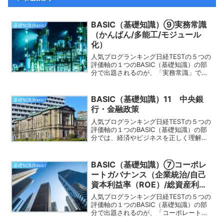
BASIC（基礎知識）⑨実務常識
基礎知識(Basic)
（かんばん/多能工/モジュール
化）
人気ブログランキング日経TESTの５つの
評価軸の１つのBASIC（基礎知識）の部
分で出題されるのが、「実務常識」で
す。このページでは「実務常識」につい
てよく主題される部分について解説して
いきます。日経TESTに関しては、以下の
BASIC（基礎知識）11 中央銀
基礎知識(Basic)
リンク先をご確...
行・金融政策
人気ブログランキング日経TESTの５つの
評価軸の１つのBASIC（基礎知識）の部
分では、経済やビジネスを正しく理解す
るために必要な「経済・経営の基本常
識」と「実務常識」を理解しているか問
われます。この評価軸で出題されるの
BASIC（基礎知識）⑦コーポレ
基礎知識(Basic)
が、「中央銀行・金融...
ートガバナンス（企業統治/自己
資本利益率（ROE）/総資産利益
率（ROA））
人気ブログランキング日経TESTの５つの
評価軸の１つのBASIC（基礎知識）の部
分で出題されるのが、「コーポレートガ
バナンス（企業統治）」です。ROEた