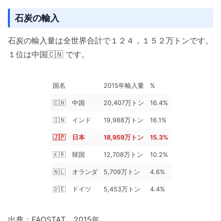
石炭の輸入
石炭の輸入量は全世界合計で１２４，１５２万トンです。
１位は中国🇨🇳 です。
国名
2015年輸入量
%
🇨🇳 中国
20,407万トン
16.4%
🇮🇳 インド
19,988万トン
16.1%
🇯🇵 日本
18,959万トン
15.3%
🇰🇷 韓国
12,708万トン
10.2%
🇳🇱 オランダ
5,709万トン
4.6%
🇩🇪 ドイツ
5,453万トン
4.4%
出典：FAOSTAT 2015年