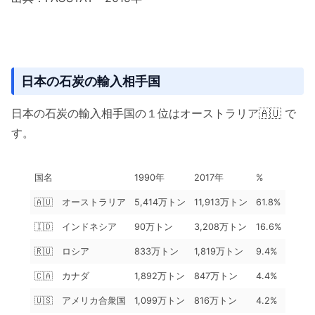
日本の石炭の輸入相手国
日本の石炭の輸入相手国の１位はオーストラリア🇦🇺 で
す。
国名
1990年
2017年
%
🇦🇺 オーストラリア
5,414万トン
11,913万トン
61.8%
🇮🇩 インドネシア
90万トン
3,208万トン
16.6%
🇷🇺 ロシア
833万トン
1,819万トン
9.4%
🇨🇦 カナダ
1,892万トン
847万トン
4.4%
🇺🇸 アメリカ合衆国
1,099万トン
816万トン
4.2%