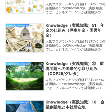
人気ブログランキング日経TESTの５つの
評価軸の１つのKnowledge（実践知識）
では、ビジネスパーソンが課題解決のた
めに必要な実践的な知識が身についてる
かどうかを測る評価軸です。この評価軸
でよく出題されるのが、「農産物（米・
Knowledge（実践知識）51 年
実践知識(Knowledge)
コメ）」です...
金の仕組み（厚生年金・国民年
金）
人気ブログランキング日経TESTの５つの
評価軸の１つのKnowledge（実践知識）
では、ビジネスパーソンが課題解決のた
めに必要な実践的な知識が身についてる
かどうかを測る評価軸です。この評価軸
でよく出題されるのが、「年金の仕組み
Knowledge（実践知識）⑩ 環
実践知識(Knowledge)
（厚生年金・...
境問題への国際的な取り組み
（COP25/グレタ）
人気ブログランキング日経TESTの５つの
評価軸の１つのKnowledge（実践知識）
では、ビジネスパーソンが課題解決のた
めに必要な実践的な知識が身についてる
かどうかを測る評価軸です。この評価軸
でよく出題されるのが、「環境問題への
Knowledge（実践知識）16 企
実践知識(Knowledge)
国際的な取り...
業創業地と本社所在地