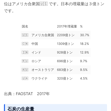
位はアメリカ合衆国🇺🇸 です。日本の埋蔵量は３億トン
です。
国名
2017年埋蔵量
%
🇺🇸 アメリカ合衆国
2209億トン
30.7%
🇨🇳 中国
1309億トン
18.2%
🇮🇳 インド
928億トン
12.9%
🇷🇺 ロシア
696億トン
9.7%
🇦🇺 オーストラリア
683億トン
9.5%
🇺🇦 ウクライナ
320億トン
4.5%
出典：FAOSTAT 2017年
石炭の生産量