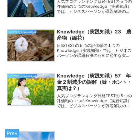
人気ブログランキング日経TESTの５つの
評価軸の１つのKnowledge（実践知識）
では、ビジネスパーソンが課題解決のた
めに必要な実践的な知識が身についてる
かどうかを測る評価軸です。この評価軸
でよく出題されるのが、「創業地と本社
Knowledge（実践知識）23 農
所在」です。...
実践知識(Knowledge)
産物（綿花）
日経TESTの５つの評価軸の１つの
Knowledge（実践知識）では、ビジネス
パーソンが課題解決のために必要な実践
的な知識が身についてるかどうかを測る
評価軸です。この評価軸でよく出題され
るのが、「農産物（綿花）」です。この
Knowledge（実践知識）57 年
ページでは「農産物...
実践知識(Knowledge)
金２割減少の誤解（嘘・ホント・
真実は？）
人気ブログランキング日経TESTの５つの
評価軸の１つのKnowledge（実践知識）
では、ビジネスパーソンが課題解決のた
めに必要な実践的な知識が身についてる
かどうかを測る評価軸です。この評価軸
でよく出題されるのが、「年金２割減少
の誤解」です...