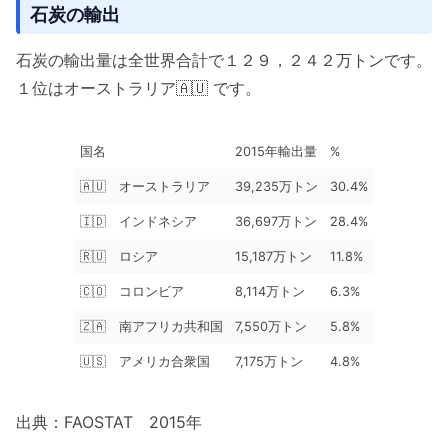
石炭の輸出
石炭の輸出量は全世界合計で１２９，２４２万トンです。
１位はオーストラリア🇦🇺 です。
国名
2015年輸出量
%
🇦🇺 オーストラリア
39,235万トン
30.4%
🇮🇩 インドネシア
36,697万トン
28.4%
🇷🇺 ロシア
15,187万トン
11.8%
🇨🇴 コロンビア
8,114万トン
6.3%
🇿🇦 南アフリカ共和国
7,550万トン
5.8%
🇺🇸 アメリカ合衆国
7,175万トン
4.8%
出典：FAOSTAT 2015年